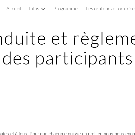
Accueil
Infos
Programme
Les orateurs et oratrice
ip to main content
Skip to navigat
duite et règleme
des participants
outes et à tous. Pour que chacun.e puisse en profiter, nous nous eng