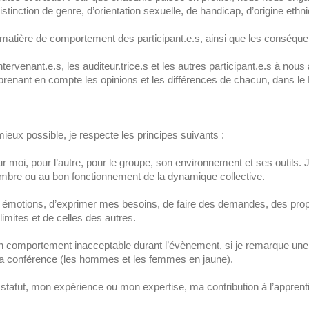
istinction de genre, d’orientation sexuelle, de handicap, d’origine ethni
 matière de comportement des participant.e.s, ainsi que les conséqu
tervenant.e.s, les auditeur.trice.s et les autres participant.e.s à nou
enant en compte les opinions et les différences de chacun, dans le R
ieux possible, je respecte les principes suivants :
moi, pour l’autre, pour le groupe, son environnement et ses outils. 
mbre ou au bon fonctionnement de la dynamique collective.
otions, d’exprimer mes besoins, de faire des demandes, des proposit
imites et de celles des autres.
comportement inacceptable durant l’évènement, si je remarque une sit
e la conférence (les hommes et les femmes en jaune).
tatut, mon expérience ou mon expertise, ma contribution à l’appre