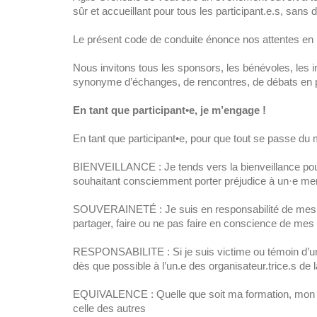
sûr et accueillant pour tous les participant.e.s, sans d
Le présent code de conduite énonce nos attentes en
Nous invitons tous les sponsors, les bénévoles, les in
synonyme d’échanges, de rencontres, de débats en pr
En tant que participant•e, je m’engage !
En tant que participant•e, pour que tout se passe du m
BIENVEILLANCE : Je tends vers la bienveillance pour 
souhaitant consciemment porter préjudice à un·e me
SOUVERAINETÉ : Je suis en responsabilité de mes ém
partager, faire ou ne pas faire en conscience de mes l
RESPONSABILITE : Si je suis victime ou témoin d’un 
dès que possible à l’un.e des organisateur.trice.s d
EQUIVALENCE : Quelle que soit ma formation, mon s
celle des autres