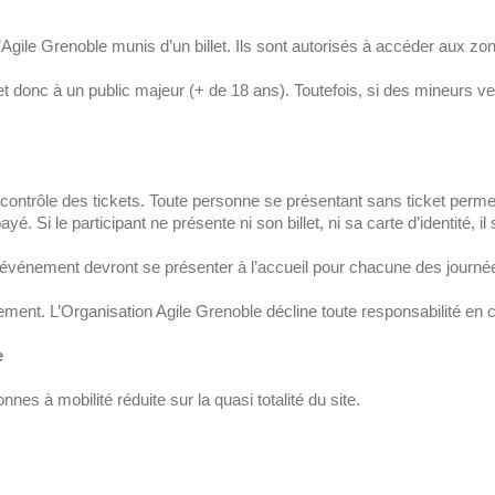
’Agile Grenoble munis d’un billet. Ils sont autorisés à accéder aux zon
t donc à un public majeur (+ de 18 ans). Toutefois, si des mineurs ve
n contrôle des tickets. Toute personne se présentant sans ticket perm
yé. Si le participant ne présente ni son billet, ni sa carte d’identité, il
l’événement devront se présenter à l’accueil pour chacune des journées p
nement. L’Organisation Agile Grenoble décline toute responsabilité en 
e
es à mobilité réduite sur la quasi totalité du site.